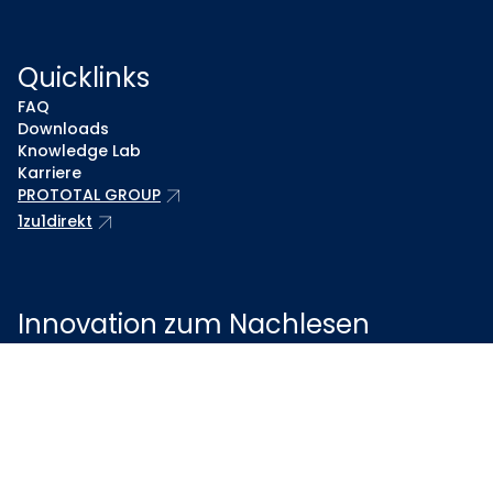
Quicklinks
FAQ
Downloads
Knowledge Lab
Karriere
arrow_outward
PROTOTAL GROUP
arrow_outward
1zu1direkt
Innovation zum Nachlesen
Erhalten Sie regelmäßig spannende Einblicke in
Innovationen, Projekte und Neuigkeiten rund um
1zu1scale - direkt in Ihr Postfach.
Jetzt anmelden